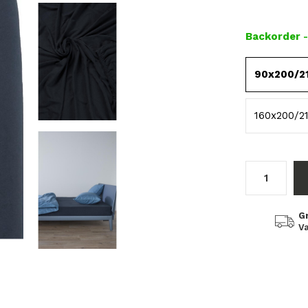
Backorder
90x200/2
160x200/2
G
Va