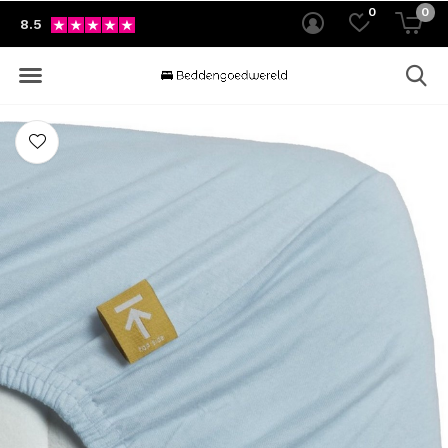
0
0
8.5