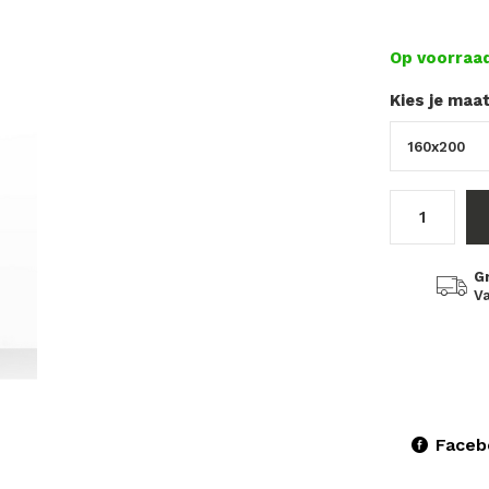
Op voorraa
Kies je maa
G
Va
Faceb