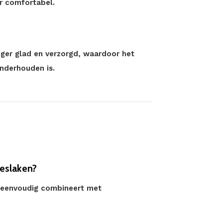
or comfortabel.
anger glad en verzorgd, waardoor het
nderhouden is.
oeslaken?
ie eenvoudig combineert met