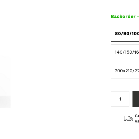
Backorder
80/90/10
140/150/1
200x210/2
G
Va