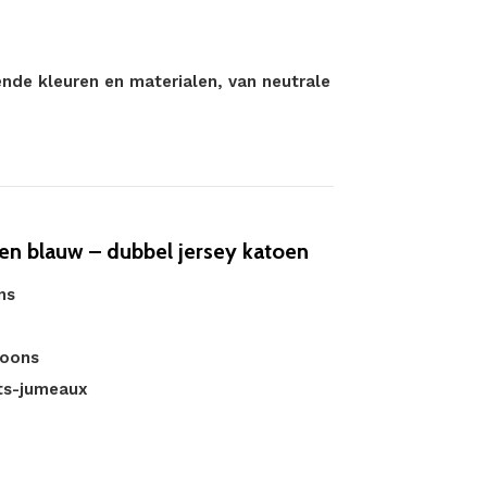
nde kleuren en materialen, van neutrale
n blauw – dubbel jersey katoen
ns
soons
ts-jumeaux