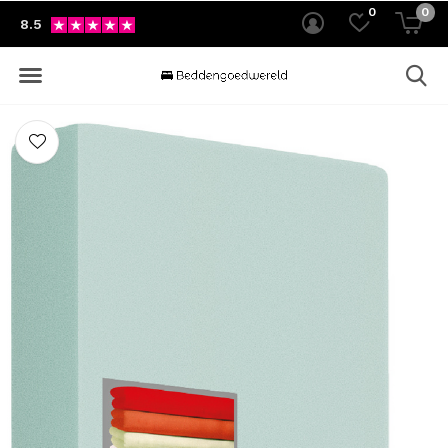
0
0
8.5