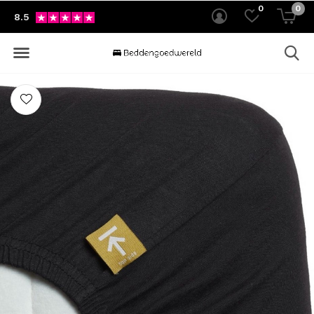
0
0
8.5