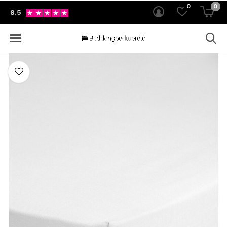
0
0
8.5