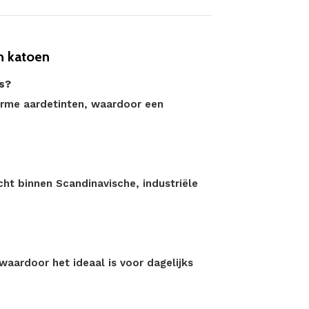
n katoen
rs?
arme aardetinten, waardoor een
cht binnen Scandinavische, industriële
aardoor het ideaal is voor dagelijks