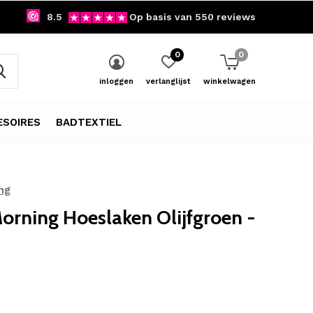
8.5
Op basis van 550 reviews
0
0
inloggen
verlanglijst
winkelwagen
SOIRES
BADTEXTIEL
ng
orning Hoeslaken Olijfgroen -