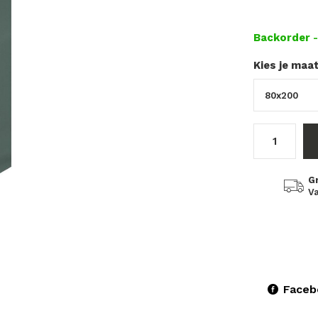
Backorder
Kies je maa
G
Va
Faceb