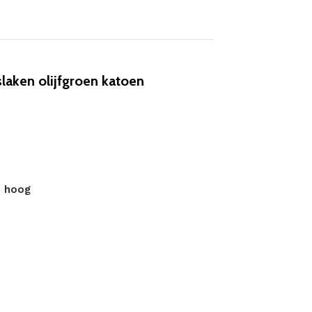
aken olijfgroen katoen
m hoog