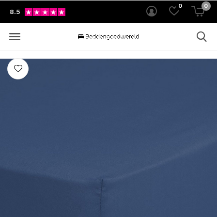
0
0
8.5