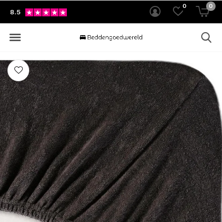
0
0
8.5