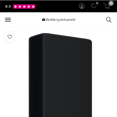
0
0
8.5