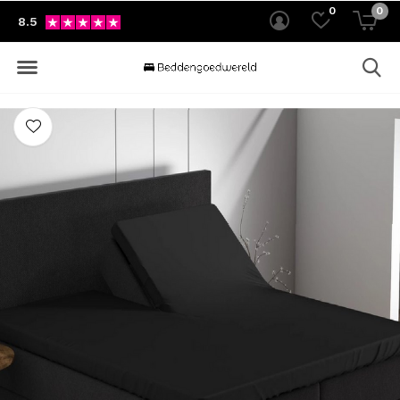
0
0
8.5