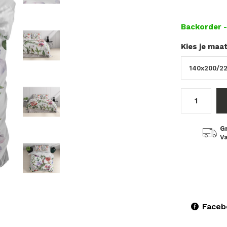
Backorder
Kies je maa
G
Va
Faceb