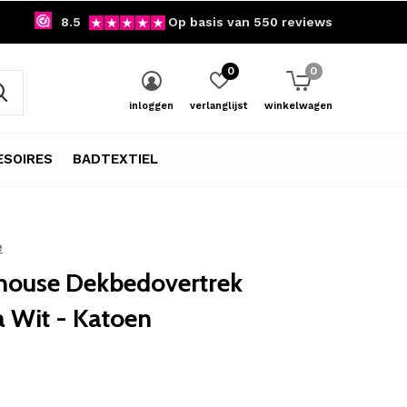
8.5
Op basis van 550 reviews
0
0
inloggen
verlanglijst
winkelwagen
SOIRES
BADTEXTIEL
e
ouse Dekbedovertrek
 Wit - Katoen