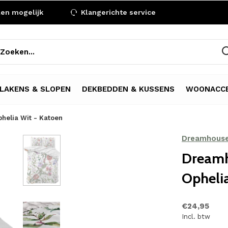
len mogelijk
Klangerichte service
LAKENS & SLOPEN
DEKBEDDEN & KUSSENS
WOONACCE
elia Wit - Katoen
Dreamhous
Dreamh
Ophelia
€24,95
Incl. btw