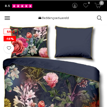
0
0
8.5
SALE
-14%