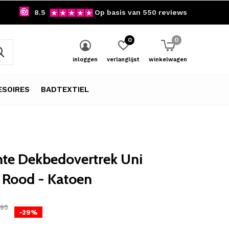
8.5
Op basis van 550 reviews
0
0
inloggen
verlanglijst
winkelwagen
SOIRES
BADTEXTIEL
te Dekbedovertrek Uni
 Rood - Katoen
,95
-29%