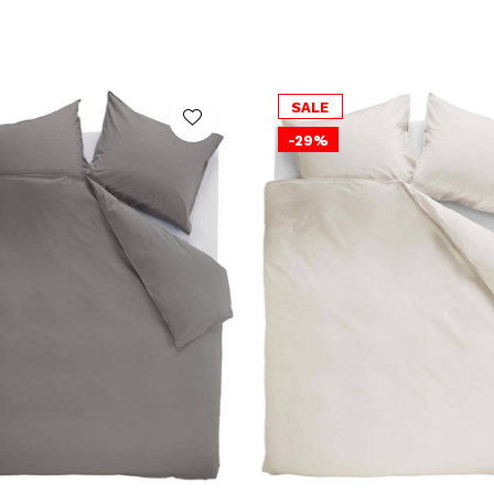
SALE
-29%