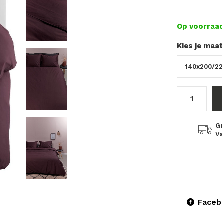
Op voorraa
Kies je maa
G
Va
Faceb