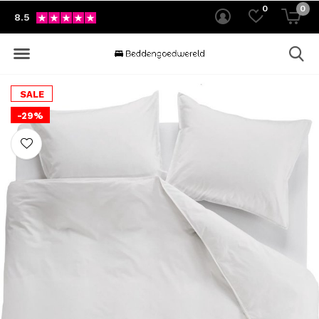
0
0
8.5
SALE
-29%