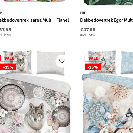
P
HIP
kbedovertrek Isarea Multi - Flanel
Dekbedovertrek Egor Multi
37,95
€37,95
cl. btw
Incl. btw
SALE
SALE
-25%
-25%