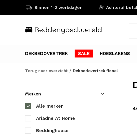
Binnen 1-2 werkdagen
Achteraf beta
DEKBEDOVERTREK
SALE
HOESLAKENS
Terug naar overzicht
Dekbedovertrek flanel
D
Merken
Alle merken
4
Ariadne At Home
Beddinghouse