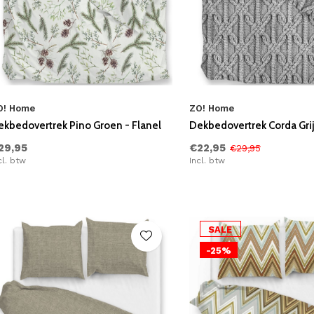
O! Home
ZO! Home
ekbedovertrek Pino Groen - Flanel
Dekbedovertrek Corda Grij
29,95
€22,95
€29,95
cl. btw
Incl. btw
SALE
-25%