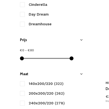
Cinderella
Day Dream
Dreamhouse
Good Morning
Prijs
HIP
€0
-
€80
Heckett & Lane
Marjolein Bastin
Papillon
Maat
Romanette
HI
140x200/220
(322)
D
Sleeptime
200x200/220
(262)
€
In
Walra
240x200/220
(278)