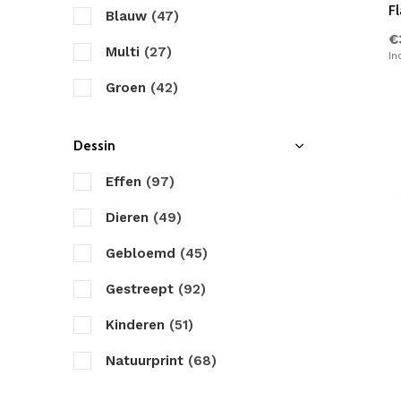
Fl
Blauw
(47)
€
Multi
(27)
In
Groen
(42)
Taupe
(23)
Dessin
Antraciet
(23)
Effen
(97)
Zwart
(6)
Dieren
(49)
Bruin
(15)
Gebloemd
(45)
Creme
(34)
Gestreept
(92)
Roze
(13)
Kinderen
(51)
Paars
(12)
Natuurprint
(68)
Geel
(9)
Figuren
(24)