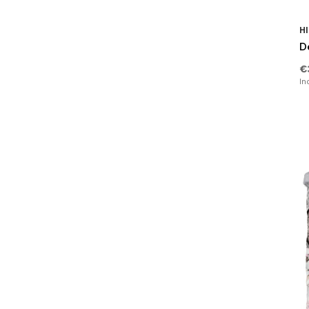
Rood
(9)
Geruit
(30)
HI
Petrol
(4)
De
Dierenprint
(9)
Oker
(5)
€
Tekst
(1)
In
Oranje
(8)
Gestipt
(4)
Goud
(3)
Geborduurd
(2)
Bordo
(7)
Sterren
(2)
Teal
(2)
Linnenlook
(15)
Veren
(10)
Liefde
(1)
Landen & Steden
(1)
Hartjes
(2)