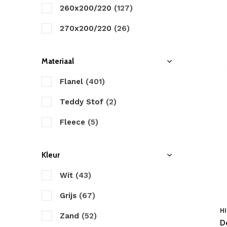
ZO! Home
260x200/220
(127)
Zydante
270x200/220
(26)
Materiaal
Flanel
(401)
Teddy Stof
(2)
Fleece
(5)
Kleur
Wit
(43)
Grijs
(67)
HI
Zand
(52)
D