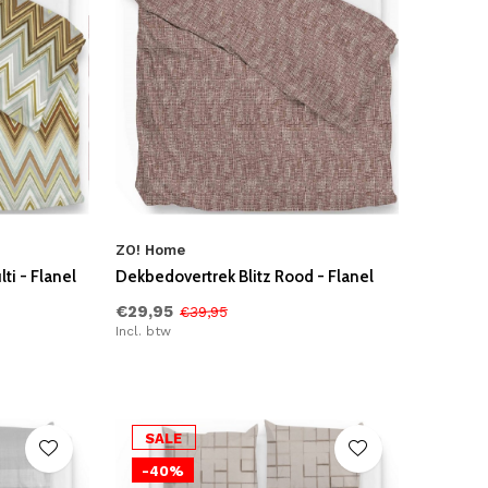
ZO! Home
i - Flanel
Dekbedovertrek Blitz Rood - Flanel
€29,95
€39,95
Incl. btw
SALE
-40%