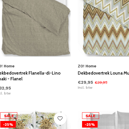
O! Home
ZO! Home
ekbedovertrek Flanella-di-Lino
Dekbedovertrek Louna Mult
aki - Flanel
€29,95
€39,95
32,95
Incl. btw
cl. btw
SALE
SALE
-25%
-25%