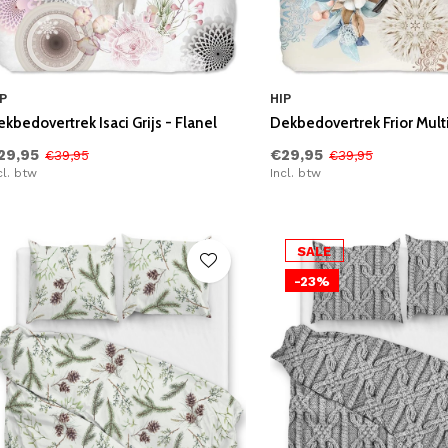
P
HIP
kbedovertrek Isaci Grijs - Flanel
Dekbedovertrek Frior Multi
29,95
€29,95
€39,95
€39,95
cl. btw
Incl. btw
SALE
-23%