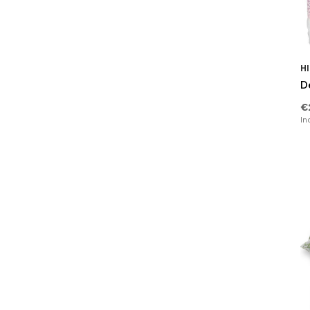
Overige
(9)
HI
De
€
In