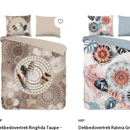
P
HIP
ekbedovertrek Ringhda Taupe -
Dekbedovertrek Ralvira Gri