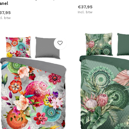
anel
€37,95
37,95
Incl. btw
cl. btw