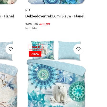
HIP
 - Flanel
Dekbedovertrek Lumi Blauw - Flanel
€29,95
€39,95
Incl. btw
SALE
-14%