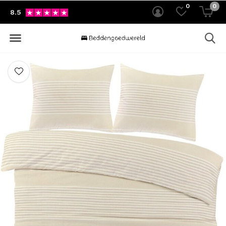
0
0
8.5