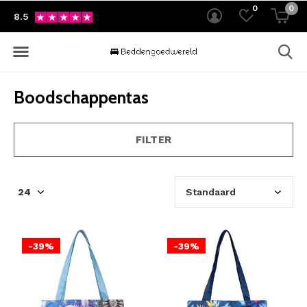
0
0
8.5
Boodschappentas
FILTER
-39%
-39%