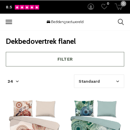
0
0
8.5
Dekbedovertrek flanel
FILTER