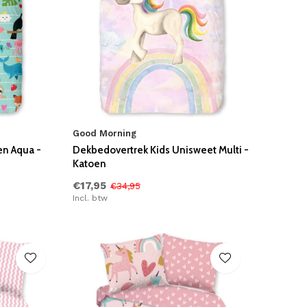
Good Morning
en Aqua -
Dekbedovertrek Kids Unisweet Multi -
Katoen
€17,95
€34,95
Incl. btw