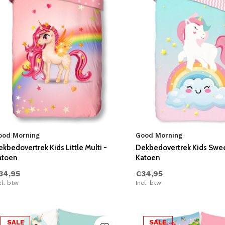
ood Morning
Good Morning
kbedovertrek Kids Little Multi -
Dekbedovertrek Kids Swee
atoen
Katoen
34,95
€34,95
cl. btw
Incl. btw
SALE
SALE