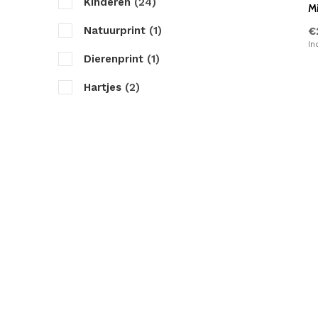
Kinderen
(24)
M
Natuurprint
(1)
€
In
Dierenprint
(1)
Hartjes
(2)