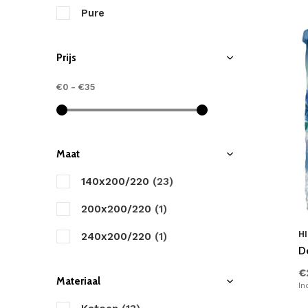
Pure
Prijs
€0
-
€35
Maat
140x200/220
(23)
200x200/220
(1)
HI
240x200/220
(1)
D
€
Materiaal
In