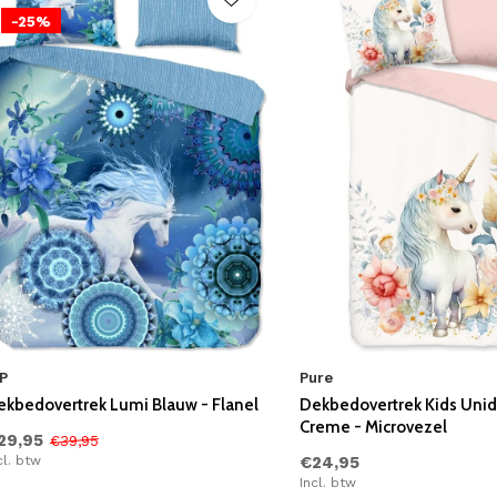
-25%
P
Pure
ekbedovertrek Lumi Blauw - Flanel
Dekbedovertrek Kids Uni
Creme - Microvezel
29,95
€39,95
cl. btw
€24,95
Incl. btw