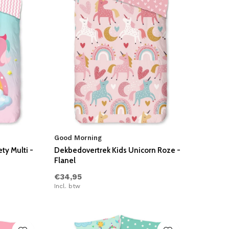
Good Morning
ty Multi -
Dekbedovertrek Kids Unicorn Roze -
Flanel
€34,95
Incl. btw