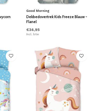
Good Morning
wycorn
Dekbedovertrek Kids Freeze Blauw -
Flanel
€34,95
Incl. btw