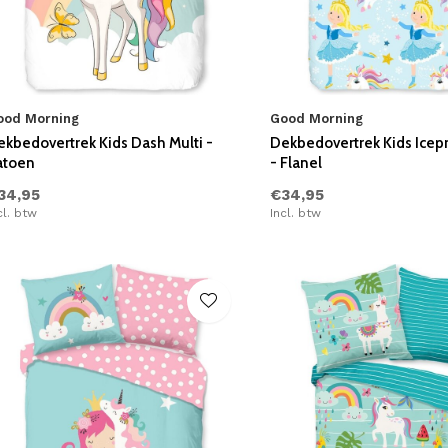
ood Morning
Good Morning
ekbedovertrek Kids Dash Multi -
Dekbedovertrek Kids Icepr
atoen
- Flanel
34,95
€34,95
cl. btw
Incl. btw