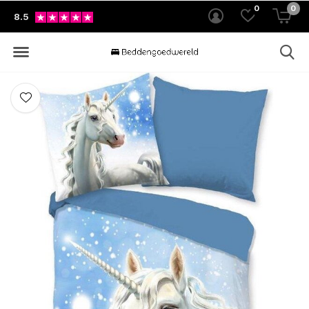
0
0
8.5