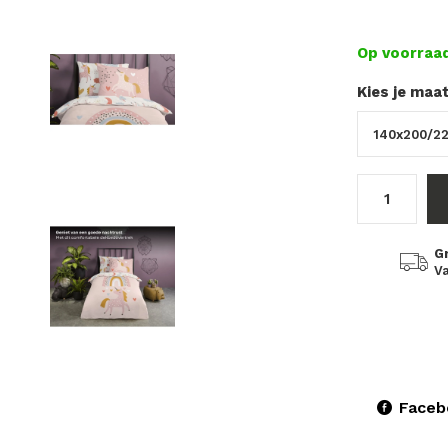
Op voorraa
Kies je maa
G
Va
Faceb