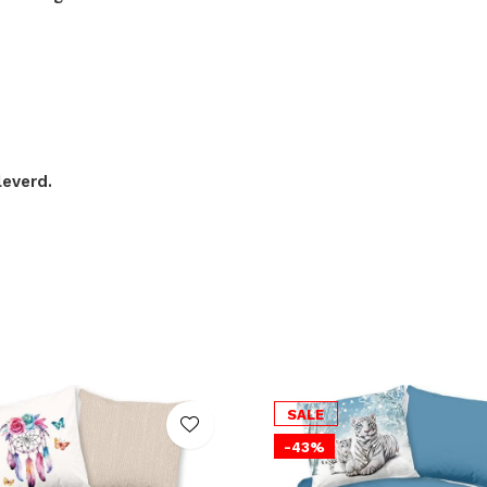
everd.
SALE
-43%