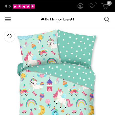
0
0
8.5