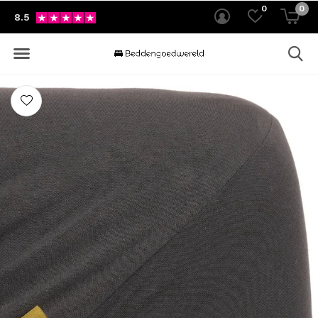
0
0
8.5