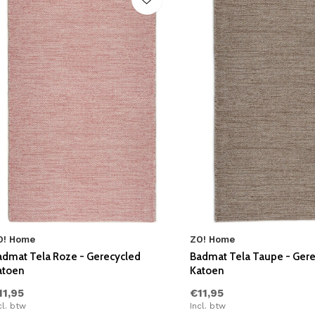
O! Home
ZO! Home
admat Tela Roze - Gerecycled
Badmat Tela Taupe - Ger
atoen
Katoen
11,95
€11,95
cl. btw
Incl. btw