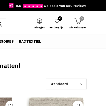
8.5
Op basis van 550 reviews
0
0
inloggen
verlanglijst
winkelwagen
SOIRES
BADTEXTIEL
matten!