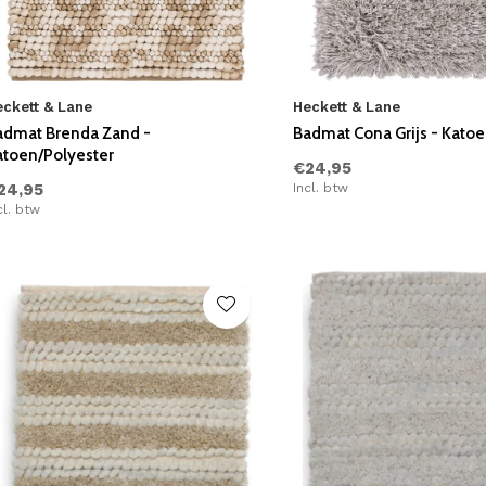
eckett & Lane
Heckett & Lane
admat Brenda Zand -
Badmat Cona Grijs - Katoe
atoen/Polyester
€24,95
24,95
Incl. btw
cl. btw