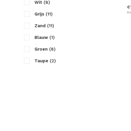
Wit
(8)
€
In
Grijs
(11)
Zand
(11)
Blauw
(1)
Groen
(8)
Taupe
(2)
Antraciet
(12)
Zwart
(2)
Bruin
(2)
Creme
(5)
Roze
(7)