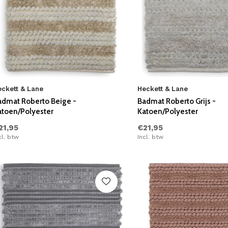
eckett & Lane
Heckett & Lane
admat Roberto Beige -
Badmat Roberto Grijs -
atoen/Polyester
Katoen/Polyester
21,95
€21,95
cl. btw
Incl. btw