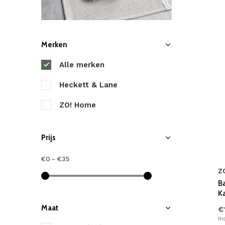
Merken
Alle merken
Heckett & Lane
ZO! Home
Prijs
€0
-
€35
Z
B
K
Maat
€
In