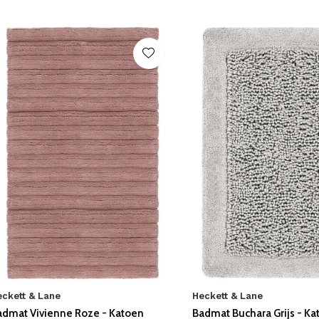
eckett & Lane
Heckett & Lane
admat Vivienne Roze - Katoen
Badmat Buchara Grijs - Ka