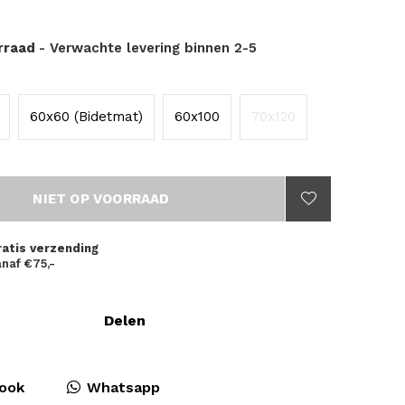
orraad
- Verwachte levering binnen 2-5
60x60 (Bidetmat)
60x100
70x120
NIET OP VOORRAAD
ratis verzending
naf €75,-
Delen
ook
Whatsapp