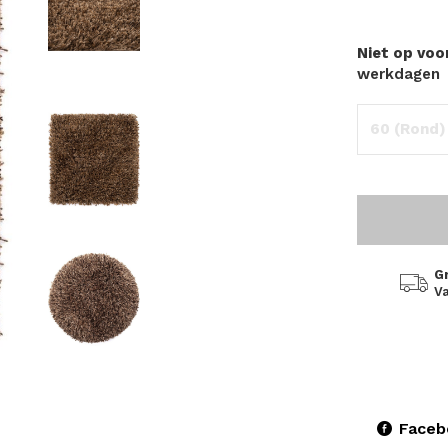
Niet op vo
werkdagen
60 (Rond)
G
Va
Faceb