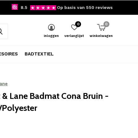
8.5
Op basis van 550 reviews
0
0
inloggen
verlanglijst
winkelwagen
SOIRES
BADTEXTIEL
Lane
t & Lane Badmat Cona Bruin -
/Polyester