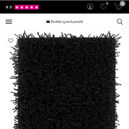
0
0
8.5