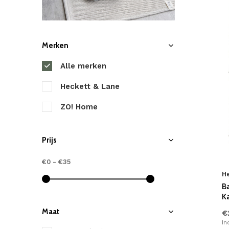
Merken
Alle merken
Heckett & Lane
ZO! Home
Prijs
€0
-
€35
H
B
K
Maat
€
In