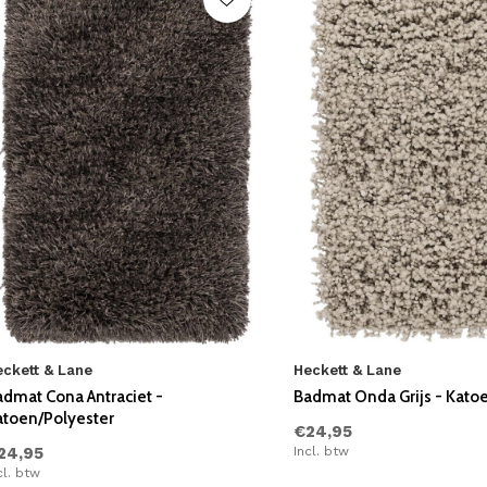
eckett & Lane
Heckett & Lane
admat Cona Antraciet -
Badmat Onda Grijs - Kato
atoen/Polyester
€24,95
24,95
Incl. btw
cl. btw