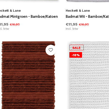
eckett & Lane
Heckett & Lane
admat Mintgroen - Bamboe/Katoen
Badmat Wit - Bamboe/Ka
11,95
€11,95
€16,95
€16,95
cl. btw
Incl. btw
SALE
-18%