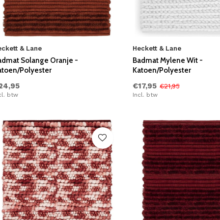
eckett & Lane
Heckett & Lane
admat Solange Oranje -
Badmat Mylene Wit -
atoen/Polyester
Katoen/Polyester
24,95
€17,95
€21,95
cl. btw
Incl. btw