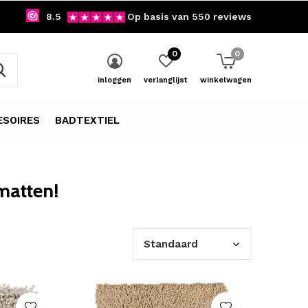
8.5
Op basis van 550 reviews
0
0
inloggen
verlanglijst
winkelwagen
SOIRES
BADTEXTIEL
matten!