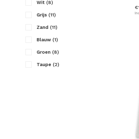
Wit
(8)
€
In
Grijs
(11)
Zand
(11)
Blauw
(1)
Groen
(8)
Taupe
(2)
Antraciet
(12)
Zwart
(2)
Bruin
(2)
Creme
(5)
Roze
(7)