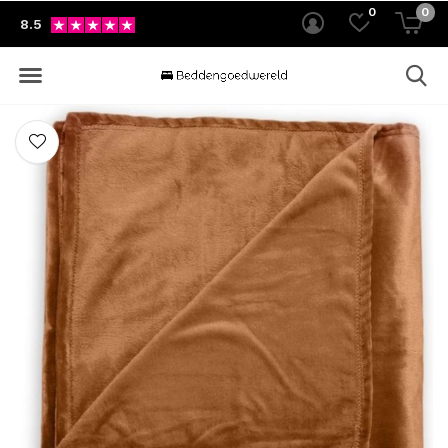
0
0
8.5