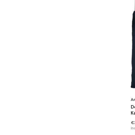
A
D
K
€
In