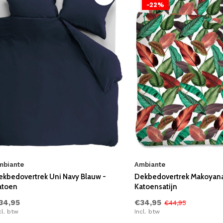
-22%
mbiante
Ambiante
ekbedovertrek Uni Navy Blauw -
Dekbedovertrek Makoyana 
atoen
Katoensatijn
34,95
€34,95
€44,95
cl. btw
Incl. btw