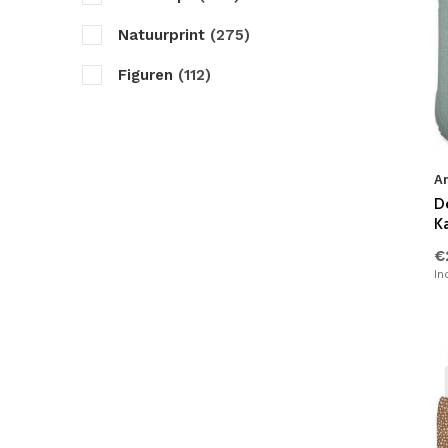
Roze
(69)
Natuurprint
(275)
Paars
(53)
Figuren
(112)
Geel
(44)
Geruit
(91)
Rood
(21)
Dierenprint
(29)
Petrol
(18)
A
Hotel Linnen
(45)
D
Oker
(33)
K
Tekst
(26)
Oranje
(31)
€
Gestipt
(45)
In
Goud
(25)
Flamingo
(2)
Navy
(14)
Geborduurd
(10)
Bordo
(15)
Sterren
(2)
Teal
(5)
Met Pom Poms
(1)