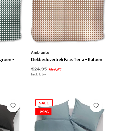
Ambiante
groen -
Dekbedovertrek Faas Terra - Katoen
€24,95
€29,95
Incl. btw
SALE
-29%