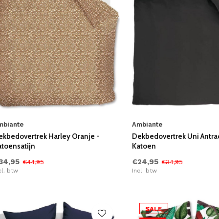
mbiante
Ambiante
ekbedovertrek Harley Oranje -
Dekbedovertrek Uni Antrac
atoensatijn
Katoen
34,95
€24,95
€44,95
€34,95
cl. btw
Incl. btw
SALE