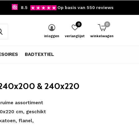
8.5
Op basis van 550 reviews
0
0
inloggen
verlanglijst
winkelwagen
SOIRES
BADTEXTIEL
| 240x200 & 240x220
 ruime assortiment
0x220 cm, geschikt
katoen, flanel,