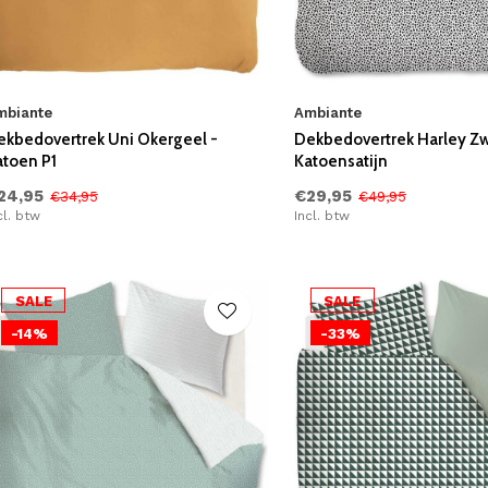
mbiante
Ambiante
ekbedovertrek Uni Okergeel -
Dekbedovertrek Harley Zw
atoen P1
Katoensatijn
24,95
€29,95
€34,95
€49,95
cl. btw
Incl. btw
SALE
SALE
-14%
-33%