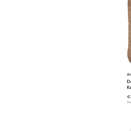
Linnenlook
(32)
Veren
(23)
Liefde
(4)
Landen & Steden
(3)
Hartjes
(6)
Overige
(64)
A
D
K
€
In