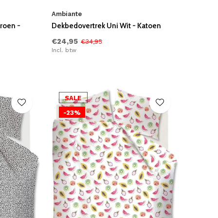
Ambiante
roen -
Dekbedovertrek Uni Wit - Katoen
€24,95
€34,95
Incl. btw
SALE
-23%