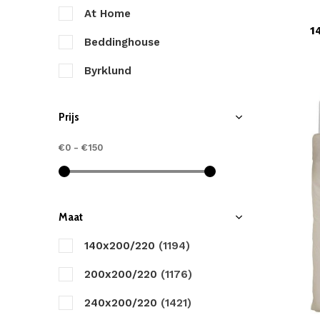
At Home
1
Beddinghouse
Byrklund
Cascina Colorini
Prijs
Cinderella
€0
-
€150
Damai
Day Dream
Descanso
Maat
Dreamhouse
140x200/220
(1194)
Good Morning
200x200/220
(1176)
HIP
240x200/220
(1421)