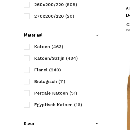
Heckett & Lane
260x200/220
(508)
A
Marjolein Bastin
D
270x200/220
(20)
€
Papillon
In
Materiaal
Primaviera Deluxe
Katoen
(463)
Pure
Katoen/Satijn
(434)
Romanette
Flanel
(240)
Satin d'Or
Biologisch
(11)
Sleeptime
Percale Katoen
(51)
Walra
Egyptisch Katoen
(16)
Yellow
Microvezel
(170)
ZO! Home
Kleur
Velvet
(44)