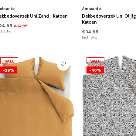
mbiante
Ambiante
ekbedovertrek Uni Zand - Katoen
Dekbedovertrek Uni Olijfg
Katoen
24,95
€34,95
cl. btw
€34,95
Incl. btw
SALE
SALE
-29%
-40%