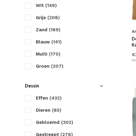
Zensation
Wit
(149)
Twill Katoen
(19)
Zydante
Grijs
(208)
Katoen/Polyester
(27)
Zand
(189)
A
Bamboe Satijn
(6)
D
Blauw
(141)
K
Seersucker
(6)
Multi
(170)
€
Satijn
(3)
In
Groen
(207)
Bamboe
(3)
Taupe
(109)
Polyester
(6)
Dessin
Antraciet
(76)
Teddy Stof
(34)
Effen
(432)
Zwart
(42)
Fleece
(1)
Dieren
(85)
Bruin
(55)
Linnen
(10)
Gebloemd
(302)
Creme
(115)
Tencel/Lyocell
(33)
Gestreept
(276)