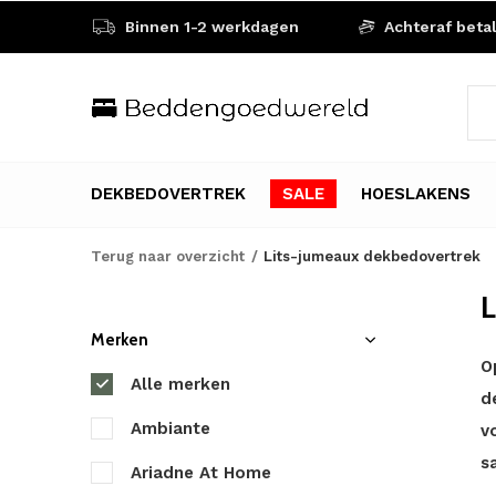
Binnen 1-2 werkdagen
Achteraf beta
DEKBEDOVERTREK
SALE
HOESLAKENS
Terug naar overzicht
Lits-jumeaux dekbedovertrek
L
Merken
O
Alle merken
d
Ambiante
v
s
Ariadne At Home