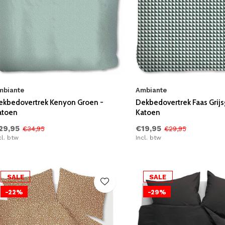
mbiante
Ambiante
ekbedovertrek Kenyon Groen -
Dekbedovertrek Faas Grijs
atoen
Katoen
29,95
€19,95
€34,95
€29,95
cl. btw
Incl. btw
SALE
SALE
-22%
-29%