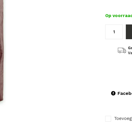
Op voorraa
G
Va
Faceb
Toevoeg