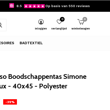
8.5
Op basis van 550 reviews
0
0
inloggen
verlanglijst
winkelwagen
SOIRES
BADTEXTIEL
so Boodschappentas Simone
ux - 40x45 - Polyester
5
-39%