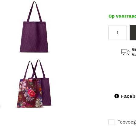
Op voorraa
G
Va
Faceb
Toevoeg