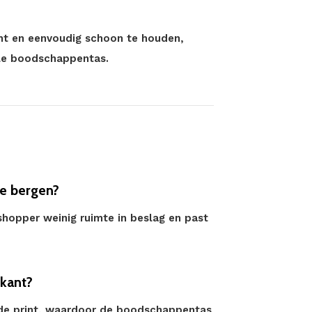
icht en eenvoudig schoon te houden,
olle boodschappentas.
e bergen?
hopper weinig ruimte in beslag en past
rkant?
ende print, waardoor de boodschappentas