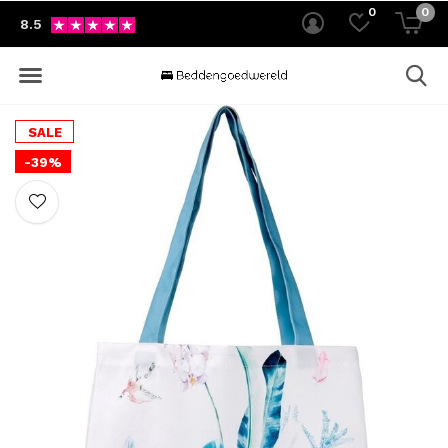
0
0
8.5
SALE
-39%