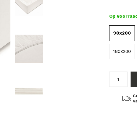
Op voorraa
90x200
180x200
G
Va