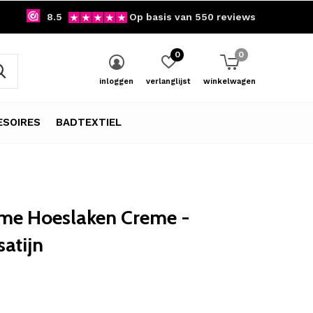
8.5
Op basis van 550 reviews
0
0
inloggen
verlanglijst
winkelwagen
SOIRES
BADTEXTIEL
me Hoeslaken Creme -
atijn