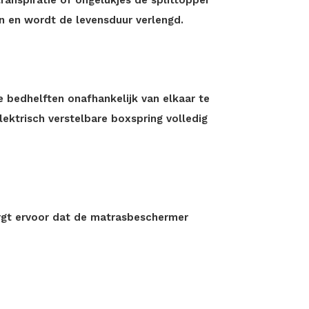
anspiratie of ongelukjes de splittopper
on en wordt de levensduur verlengd.
 bedhelften onafhankelijk van elkaar te
elektrisch verstelbare boxspring volledig
orgt ervoor dat de matrasbeschermer