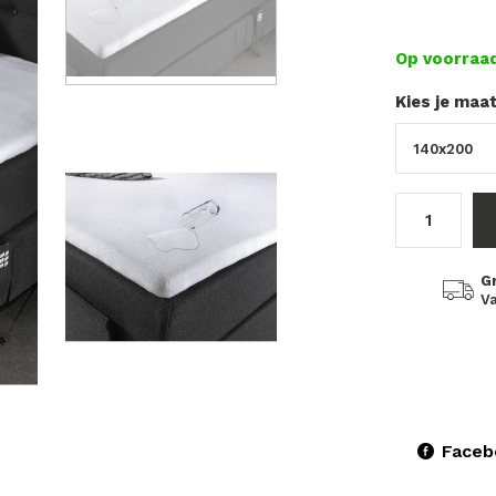
Op voorraa
Kies je maa
G
Va
Faceb