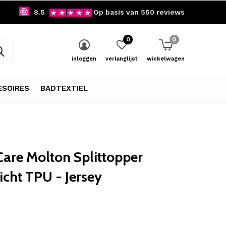
8.5
Op basis van 550 reviews
0
0
inloggen
verlanglijst
winkelwagen
SOIRES
BADTEXTIEL
are Molton Splittopper
cht TPU - Jersey