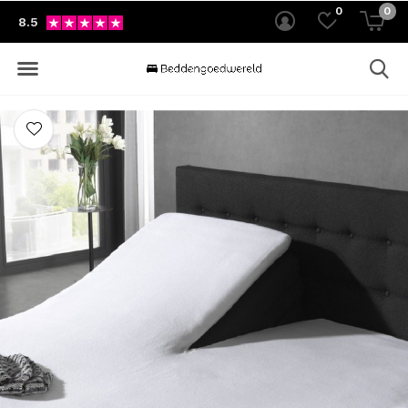
0
0
8.5