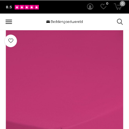
0
0
8.5