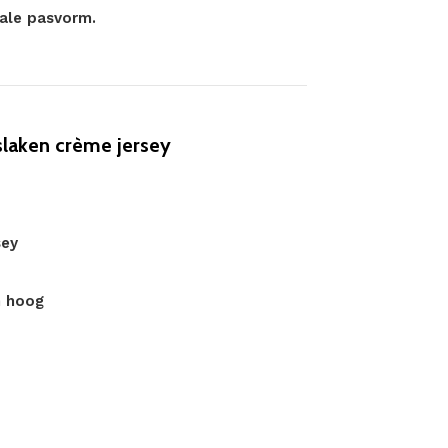
male pasvorm.
laken crème jersey
sey
m hoog