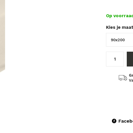
Op voorraa
Kies je maa
G
Va
Faceb