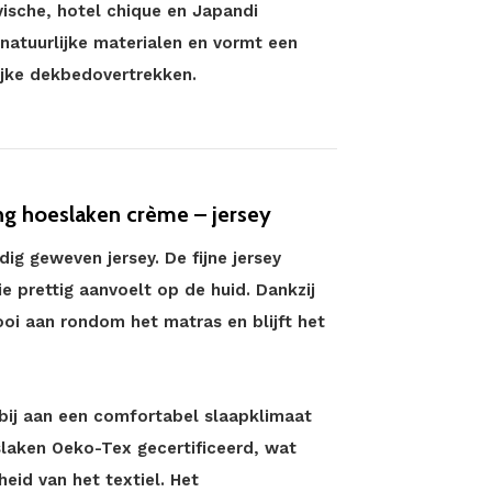
vische, hotel chique en Japandi
natuurlijke materialen en vormt een
ijke dekbedovertrekken.
ng hoeslaken crème – jersey
ig geweven jersey. De fijne jersey
e prettig aanvoelt op de huid. Dankzij
mooi aan rondom het matras en blijft het
ij aan een comfortabel slaapklimaat
slaken Oeko-Tex gecertificeerd, wat
heid van het textiel. Het