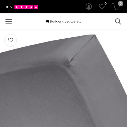
0
0
8.5