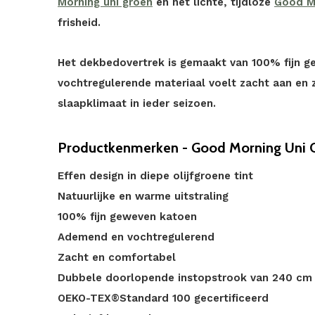
Morning uni groen
en het lichte, tijdloze
Good M
frisheid.
Het dekbedovertrek is gemaakt van 100% fijn 
vochtregulerende materiaal voelt zacht aan en
slaapklimaat in ieder seizoen.
Productkenmerken - Good Morning Uni O
Effen design in diepe olijfgroene tint
Natuurlijke en warme uitstraling
100% fijn geweven katoen
Ademend en vochtregulerend
Zacht en comfortabel
Dubbele doorlopende instopstrook van 240 cm
OEKO-TEX®Standard 100 gecertificeerd