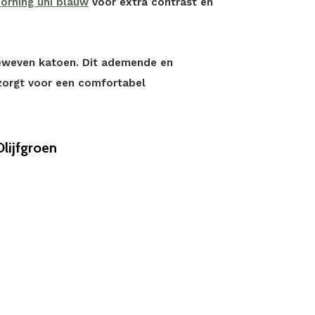
orning uni blauw
voor extra contrast en
geweven katoen. Dit ademende en
 zorgt voor een comfortabel
lijfgroen