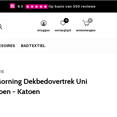
8.5
Op basis van 550 reviews
0
0
inloggen
verlanglijst
winkelwagen
SOIRES
BADTEXTIEL
ng
orning Dekbedovertrek Uni
roen - Katoen