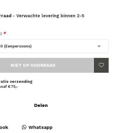
orraad
- Verwachte levering binnen 2-5
t:
*
NIET OP VOORRAAD
ratis verzending
naf €75,-
Delen
ook
Whatsapp