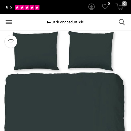
0
0
8.5