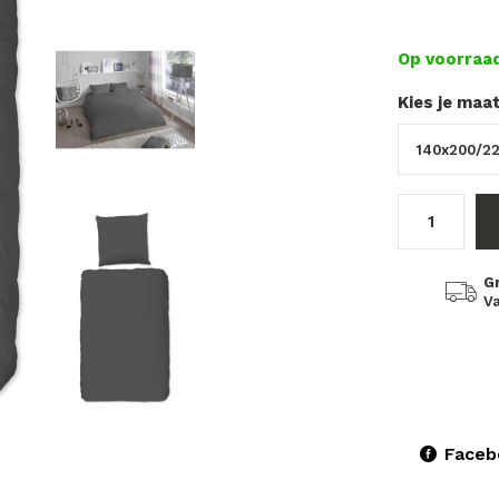
Op voorraa
Kies je maa
G
Va
Faceb