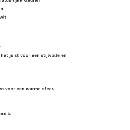
atuurlijke kleuren
en
wit
?
et juist voor een stijlvolle en
en voor een warme sfeer.
bruik.