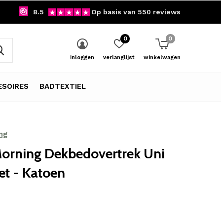
8.5
Op basis van 550 reviews
0
0
inloggen
verlanglijst
winkelwagen
SOIRES
BADTEXTIEL
ng
orning Dekbedovertrek Uni
et - Katoen