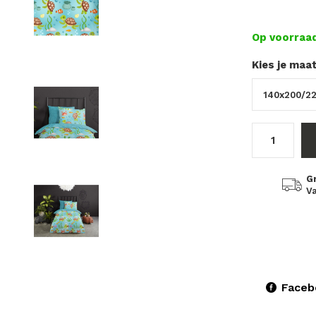
Op voorraa
Kies je maa
G
Va
Faceb