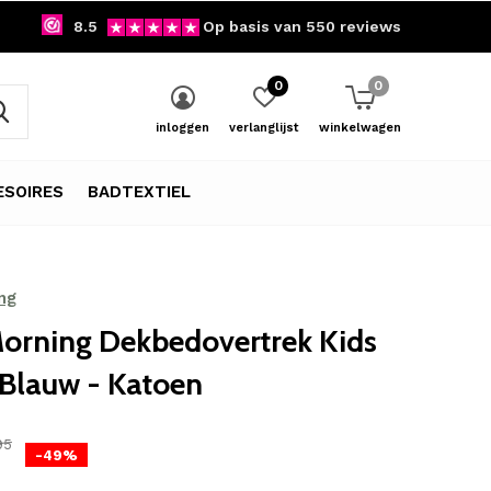
8.5
Op basis van 550 reviews
0
0
inloggen
verlanglijst
winkelwagen
SOIRES
BADTEXTIEL
ng
orning Dekbedovertrek Kids
 Blauw - Katoen
95
-49%