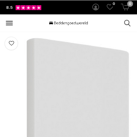
0
0
8.5