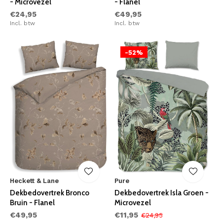
- Microvezel
- Flanel
€24,95
€49,95
Incl. btw
Incl. btw
-52%
Heckett & Lane
Pure
Dekbedovertrek Bronco
Dekbedovertrek Isla Groen -
Bruin - Flanel
Microvezel
€49,95
€11,95
€24,95