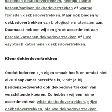
katoenen dekbedovertrekken
,
heerlijk zachte
katoen/satijnen dekbedovertrekken
of
warme
flanellen dekbedovertrekken
. Maar ook bieden wij
dekbedovertrekken van
biologische materialen
aan.
Daarnaast hebben wij een groot assortiment aan
percale katoenen dekbedovertrekken
of
luxe
egyptisch katoenenen dekbedovertrekken
.
Kleur dekbedovertrekken
Omdat iedereen zijn eigen smaak heeft en omdat niet
elke slaapkamer hetzelfde is, vindt je bij
Beddengoedwereld ook dekbedovertrekken van
verschillende kleuren. Zo hebben wij een ruime
assortiment van
witte dekbedovertrekken
,
grijze
dekbedovertrekken
,
blauwe dekbedovertrekken
,