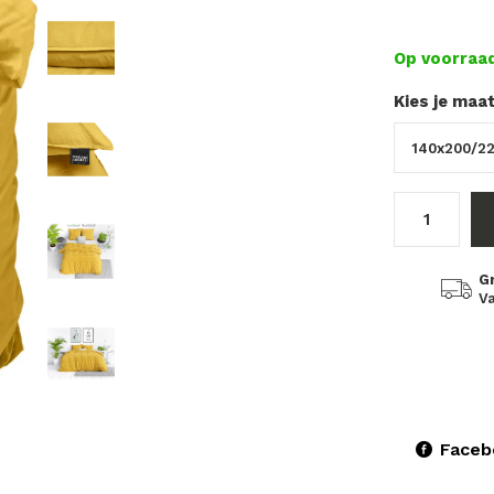
Op voorraa
Kies je maa
G
Va
Faceb