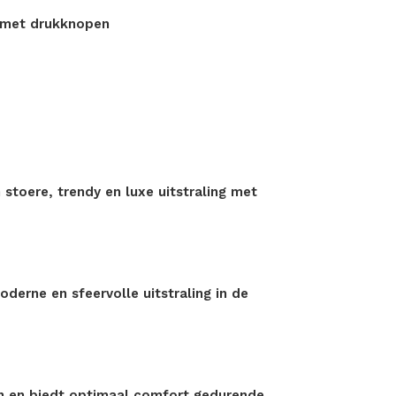
e met drukknopen
stoere, trendy en luxe uitstraling met
derne en sfeervolle uitstraling in de
n en biedt optimaal comfort gedurende