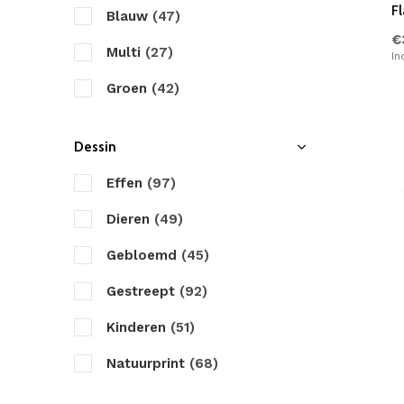
Fl
Blauw
(47)
€
Multi
(27)
In
Groen
(42)
Taupe
(23)
Dessin
Antraciet
(23)
Effen
(97)
Zwart
(6)
Dieren
(49)
Bruin
(15)
Gebloemd
(45)
Creme
(34)
Gestreept
(92)
Roze
(13)
Kinderen
(51)
Paars
(12)
Natuurprint
(68)
Geel
(9)
Figuren
(24)