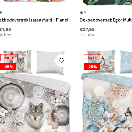
P
HIP
kbedovertrek Isarea Multi - Flanel
Dekbedovertrek Egor Multi
37,95
€37,95
cl. btw
Incl. btw
SALE
SALE
-25%
-25%