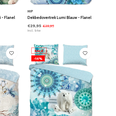
HIP
 - Flanel
Dekbedovertrek Lumi Blauw - Flanel
€29,95
€39,95
Incl. btw
SALE
-14%