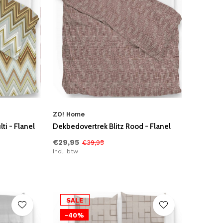
ZO! Home
i - Flanel
Dekbedovertrek Blitz Rood - Flanel
€29,95
€39,95
Incl. btw
SALE
-40%