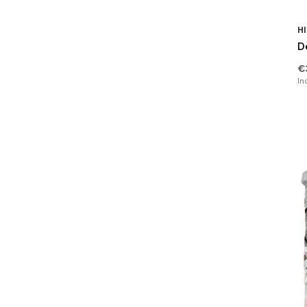
Rood
(9)
Geruit
(30)
HI
Petrol
(4)
De
Dierenprint
(9)
Oker
(5)
€
Tekst
(1)
In
Oranje
(8)
Gestipt
(4)
Goud
(3)
Geborduurd
(2)
Bordo
(7)
Sterren
(2)
Teal
(2)
Linnenlook
(15)
Veren
(10)
Liefde
(1)
Landen & Steden
(1)
Hartjes
(2)