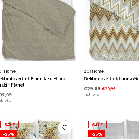
O! Home
ZO! Home
ekbedovertrek Flanella-di-Lino
Dekbedovertrek Louna Mult
aki - Flanel
€29,95
€39,95
32,95
Incl. btw
cl. btw
SALE
SALE
-25%
-25%