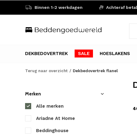
Binnen 1-2 werkdagen
Achteraf beta
DEKBEDOVERTREK
SALE
HOESLAKENS
Terug naar overzicht
Dekbedovertrek flanel
D
Merken
Alle merken
4
Ariadne At Home
Beddinghouse