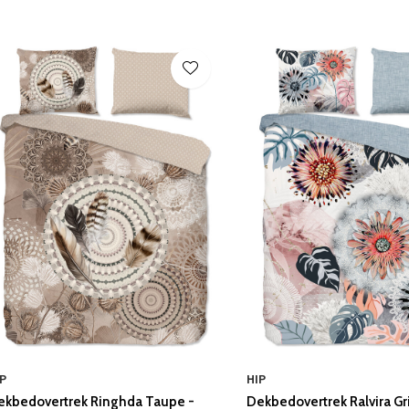
P
HIP
ekbedovertrek Ringhda Taupe -
Dekbedovertrek Ralvira Gri