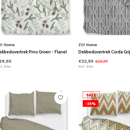
O! Home
ZO! Home
ekbedovertrek Pino Groen - Flanel
Dekbedovertrek Corda Grij
29,95
€22,95
€29,95
cl. btw
Incl. btw
SALE
-25%