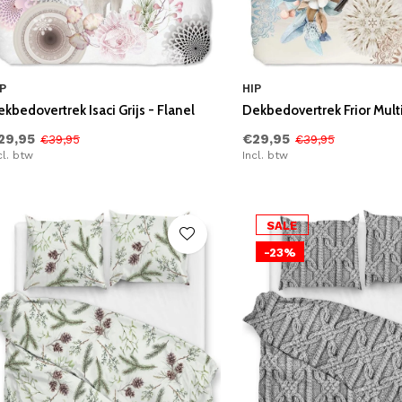
P
HIP
kbedovertrek Isaci Grijs - Flanel
Dekbedovertrek Frior Multi
29,95
€29,95
€39,95
€39,95
cl. btw
Incl. btw
SALE
-23%