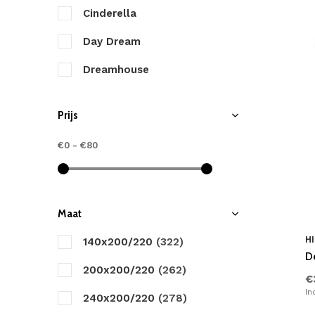
Cinderella
Day Dream
Dreamhouse
Good Morning
Prijs
HIP
€0
-
€80
Heckett & Lane
Marjolein Bastin
Papillon
Maat
Romanette
HI
140x200/220
(322)
D
Sleeptime
200x200/220
(262)
€
In
Walra
240x200/220
(278)