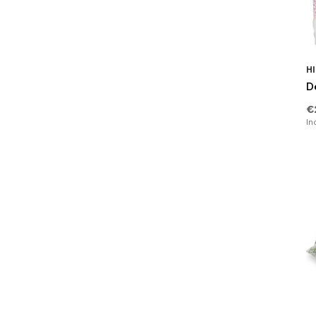
Overige
(9)
HI
De
€
In