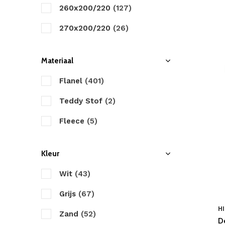
ZO! Home
260x200/220
(127)
Zydante
270x200/220
(26)
Materiaal
Flanel
(401)
Teddy Stof
(2)
Fleece
(5)
Kleur
Wit
(43)
Grijs
(67)
HI
Zand
(52)
D