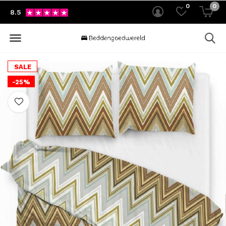
0
0
8.5
SALE
-25%