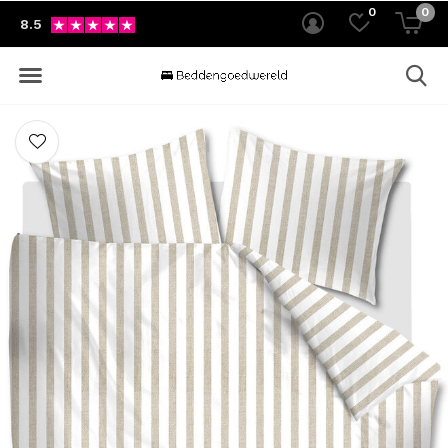
0
0
8.5